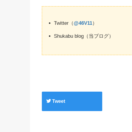
Twitter（
@46V11
）
Shukabu blog（当ブログ）
Tweet