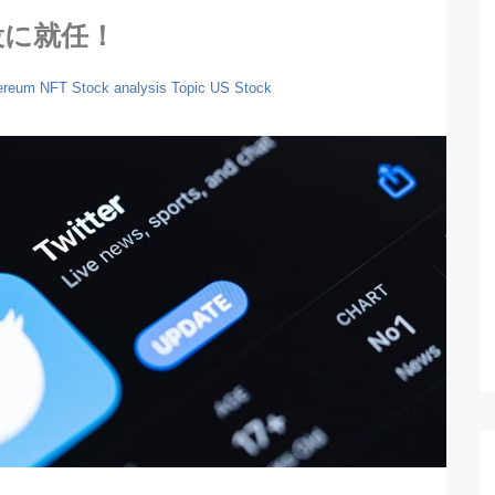
役に就任！
ereum
NFT
Stock analysis
Topic
US Stock