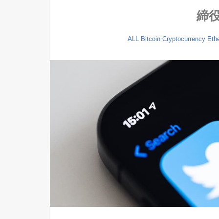
締
ALL
Bitcoin
Cryptocurrency
Eth